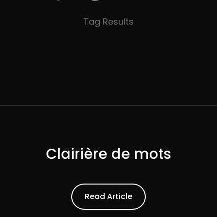
Tag Results
Clairière de mots
ead Article
Read Article