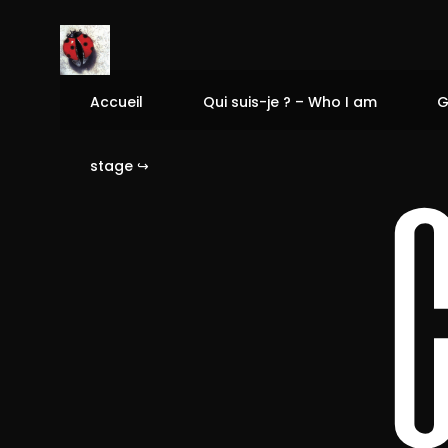
Accueil
Qui suis-je ? – Who I am
G
stage ↪