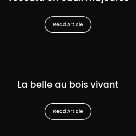
ead Article
Read Article
La belle au bois vivant
ead Article
Read Article