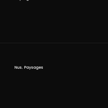
R
Nus
Paysages
R