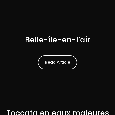
Belle-île-en-l’air
ead Article
Read Article
Toccata en eaux majeures