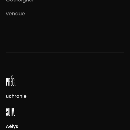
vendue
préc.
uchronie
suiv.
Aëlys