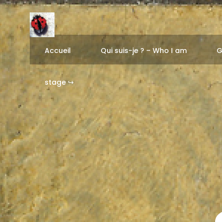
Accueil
Qui suis-je ? – Who I am
G
stage ↪