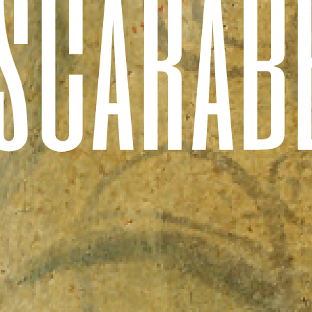
s
c
a
r
a
b