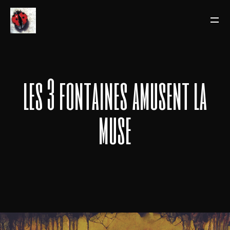
les 3 fontaines amusent la
muse