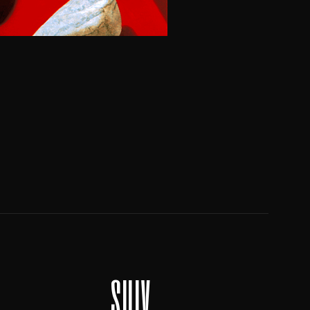
suiv.