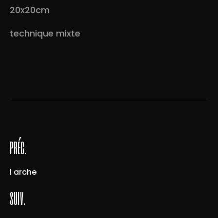
20x20cm
technique mixte
préc.
l arche
suiv.