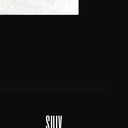
suiv.